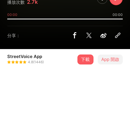
2.7k
播放次數
00:00
00:00
分享：
StreetVoice App
下載
App 開啟
BELISH
4.8(1446)
＋ 追蹤
@belish58
介紹
ꕤ˖⸝⸝₊˚ BELISH首張全創作專輯《想起你的時刻》˖⸝⸝₊˚ꕤ
「走過有你的季節，讓思念回到身邊。」