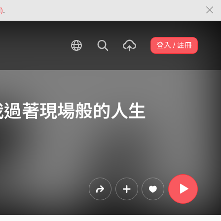
)
.
登入 / 註冊
! } 讓我過著現場般的人生