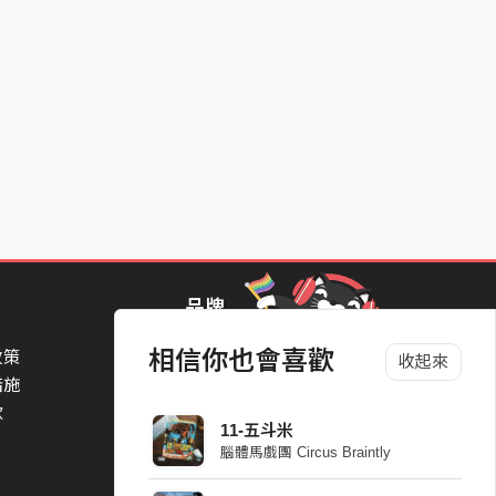
品牌
相信你也會喜歡
政策
StreetVoice Awards 街聲音樂獎
收起來
措施
TheNextBigThing 大團誕生
款
Blow 吹音樂
11-五斗米
Packer 派歌
腦體馬戲團 Circus Braintly
SimpleLife 簡單生活節
ParkPark Carnival