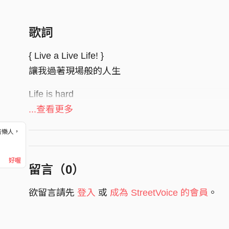
歌詞
{ Live a Live Life! }
讓我過著現場般的人生
Life is hard
Life is short
...查看更多
We all know about it
音樂人，
！
我們都瞭解
好喔
生命的難處
留言（
0
）
生命的短暫
欲留言請先
登入
或
成為 StreetVoice 的會員
。
Sometimes we got
Sometimes we lost