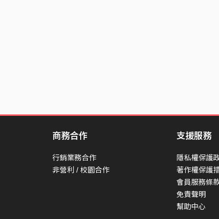
Yeah,I feel frustrated
有時得到了什麼
有時失去了什麼
因此覺得挫折
Life(Live) is here
Life(Live) is now
We are all in it
生命就在當下
商務合作
支援服務
生命僅有此刻
誰都得面對它
行銷業務合作
隱私權保護
非營利 / 校園合作
著作權保護
Life(Live) is always heartbreaking
會員服務條
So love you guys could be here
免責聲明
幫助中心
儘管一切總是令人心碎