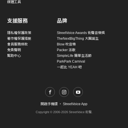
媒體工具
支援服務
品牌
隱私權保護政策
StreetVoice Awards 街聲音樂獎
著作權保護措施
TheNextBigThing 大團誕生
會員服務條款
Blow 吹音樂
免責聲明
Packer 派歌
幫助中心
SimpleLife 簡單生活節
ParkPark Carnival
一起比 YEAH 吧
開啟手機版
・
StreetVoice App
Copyright © 2006-2026 StreetVoice 街聲.