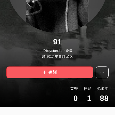
91
@bbystander・會員
於 2017 年 8 月 加入
＋ 追蹤
音樂
粉絲
追蹤中
0
1
88