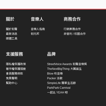
關於
音樂人
商務合作
關於街聲
音樂人指南
行銷業務合作
最新消息
街托邦
非營利 / 校園合作
媒體工具
支援服務
品牌
隱私權保護政策
StreetVoice Awards 街聲音樂獎
著作權保護措施
TheNextBigThing 大團誕生
會員服務條款
Blow 吹音樂
免責聲明
Packer 派歌
幫助中心
SimpleLife 簡單生活節
ParkPark Carnival
一起比 YEAH 吧