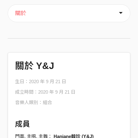
主頁
音樂
喜歡
關於
關於 Y&J
生日：2020 年 9 月 21 日
成立時間：2020 年 9 月 21 日
音樂人類別：組合
成員
門面, 主唱, 主舞：
Hanjane韓珍 (Y&J)