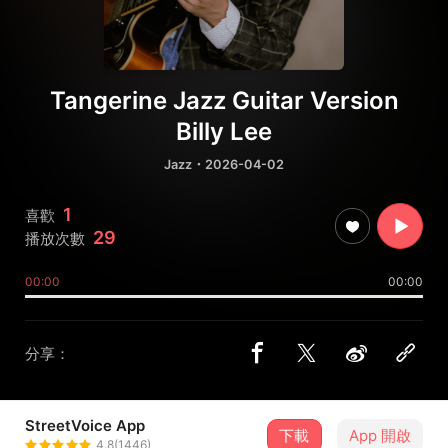
Tangerine Jazz Guitar Version
Billy Lee
Jazz
・2026-04-02
1
喜歡
29
播放次數
00:00
00:00
分享：
StreetVoice App
下載
App 開啟
Billy
4.8(1446)