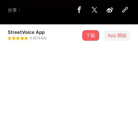
分享：
StreetVoice App
下載
App 開啟
崩口碗
4.8(1446)
＋ 追蹤
@bang1hau2wun2
歌詞
尋芳客 蕩遊尋歡樂
倚門在近 垂涎衣香鬢影
牆花路柳 沿途前來兜售
敞起衣袖 帶笑解鈕
...查看更多
一屋暗燈 漆黑中翻了身
開不了心 卻刻骨銘心