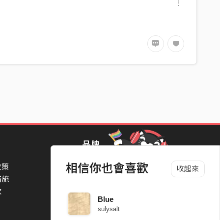
品牌
相信你也會喜歡
政策
StreetVoice Awards 街聲音樂獎
收起來
措施
TheNextBigThing 大團誕生
款
Blow 吹音樂
Blue
Packer 派歌
sulysalt
SimpleLife 簡單生活節