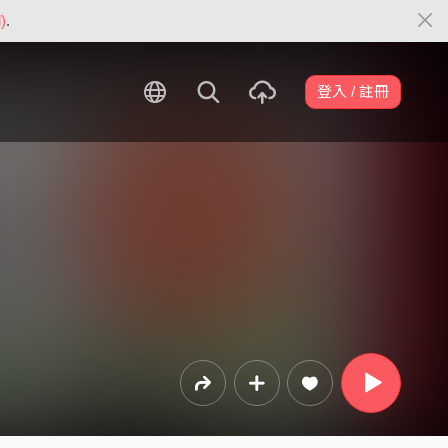
)
.
登入 / 註冊