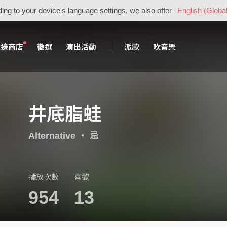
ing to your device's language settings, we also offer
English (Global
周邊商店
徵選
演出活動
派歌
吹音樂
井底脂蛙
Alternative
・
忌
播放次數
喜歡
954
13