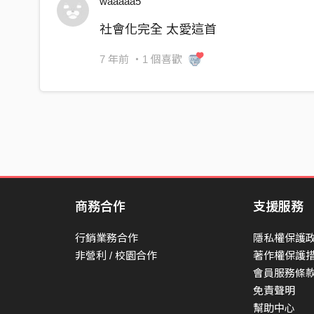
waaaaa5
你公式得刺鼻
社會化完全 太愛這首
飛不起妄想遁地
往左往右全是顧忌
7 年前
・1 個喜歡
嬌生慣養逃離赤地
半推半就謀財勢利
想飛
（望不見旖旎）
想飛
（肚皮躡地）
商務合作
支援服務
下大雨吧（下大雪吧）
行銷業務合作
隱私權保護
望著雨下（望著雪下）
非營利 / 校園合作
著作權保護
我不想信你（不相信你）
會員服務條
不想嗅你脂肪的臭味
免責聲明
幫助中心