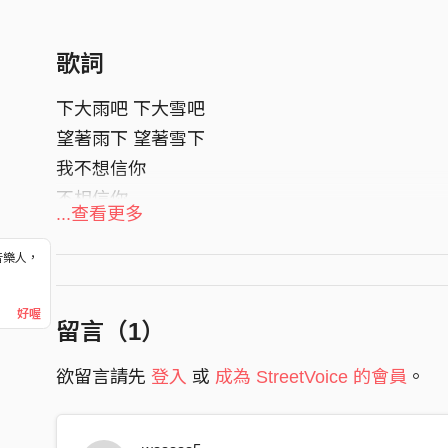
歌詞
下大雨吧 下大雪吧
望著雨下 望著雪下
我不想信你
不相信你
...查看更多
不想嗅你
你脂肪的臭味
音樂人，
！
事事漂白 字字漂白
好喔
留言（
1
）
事事變滑 字字變滑
你刪改雋永
欲留言請先
登入
或
成為 StreetVoice 的會員
。
抽乾血性
不想再嗅