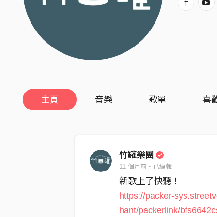
主頁
音樂
歌單
喜
竹罐樂團
11 個月前・已編輯
新歌上了快聽！
https://packer-sys.street
hant/packerlink/bfs6642c