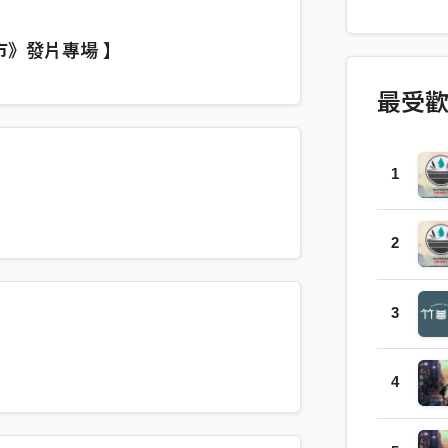
會如此殘
立」 職場
市》發片專場 】
票，公園
你要小心
最受
而立。 要小
竹罐樂團 製作
Shuo,Hua
1
@OPMusic
@OPMusic
Darren W
2
Arrangem
Studio
3
4