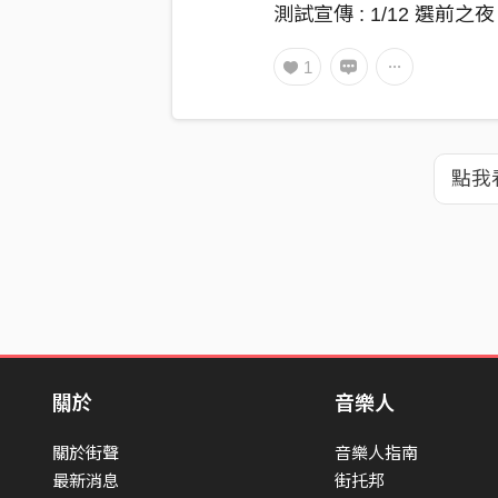
測試宣傳 : 1/12 選前之夜
1
點我
關於
音樂人
關於街聲
音樂人指南
最新消息
街托邦