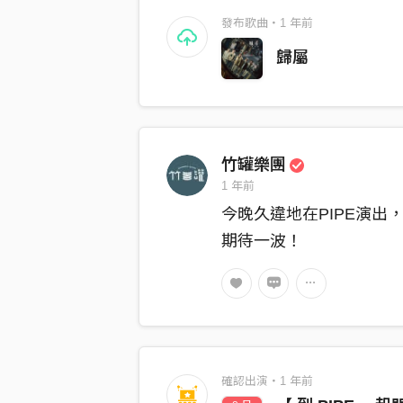
發布歌曲・1 年前
歸屬
竹罐樂團
1 年前
今晚久違地在PIPE演出
期待一波！
確認出演・1 年前