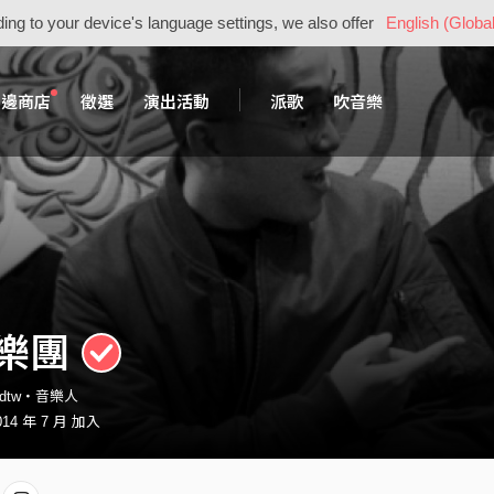
ing to your device's language settings, we also offer
English (Global
周邊商店
徵選
演出活動
派歌
吹音樂
樂團
ndtw・音樂人
14 年 7 月 加入