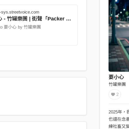
-sys.streetvoice.com
 - 竹罐樂團 | 街聲「Packer 派
數位發行服務
n to 要小心 by 竹罐樂團
要小心
竹罐樂團
2
2025年
也還在念
練社畜又變