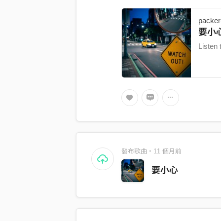
packer
要小心
歌」
Liste
發布歌曲・11 個月前
要小心