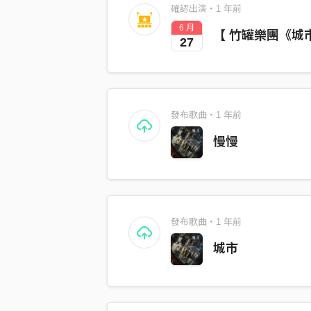
確認出演・1 年前
6 月
【 竹罐樂團《城
27
發布歌曲・1 年前
慢慢
發布歌曲・1 年前
城市