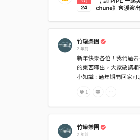
【 到 PIPE 一起哭
8 月
24
chune》含淚演出
竹罐樂團
2 年前
新年快樂各位！我們過去
的東西釋出，大家敬請期待 
小知識 : 過年期間回家可
1
竹罐樂團
2 年前