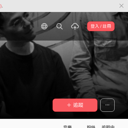
)
.
登入 / 註冊
＋ 追蹤
音樂
粉絲
追蹤中