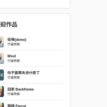
酷。 「人生像是蒙太奇，等待著三十而
霸凌，政治鬥爭，你要小心。 投資股
卡位，你要小心。 出國念書，種族歧視，
。 朝九晚五的日子，身心靈被侵蝕的三十
歡迎作品
心，要小心。 詞曲 | 竹罐樂團 編曲 |
人Producer |黃宣碩Hsuan-
ng 錄音Recording | 吳旻駿 Darren Wu
低鳴(demo)
竹罐樂團
 Studio 混音Mixing | 吳旻駿 Darren Wu
 Studio 母帶後期 Mastering | 吳旻駿
Mind
u @OPMusic Studio 和聲編寫Chorus
竹罐樂團
ent | 吳旻駿 Darren Wu @OPMusic
你不要再失去什麼了
竹罐樂團
回家 BackHome
竹罐樂團
鸚鵡 Parrot