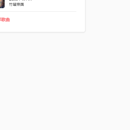
竹罐樂團
部歌曲