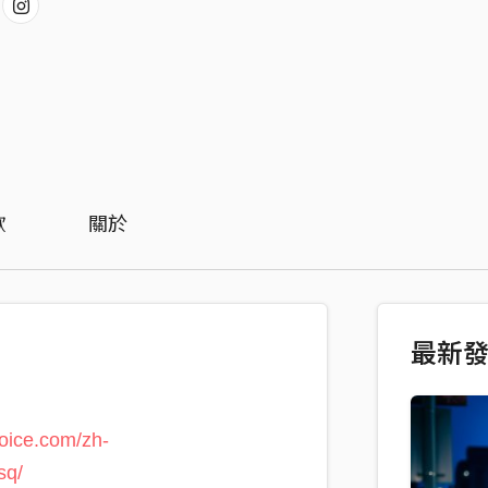
歡
關於
最新
voice.com/zh-
sq/