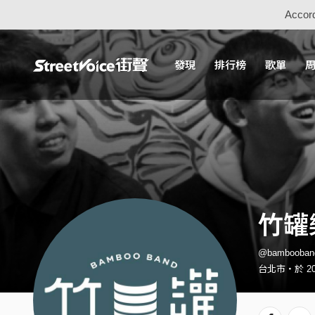
Accord
發現
排行榜
歌單
竹罐
@bambooba
台北市・於 20