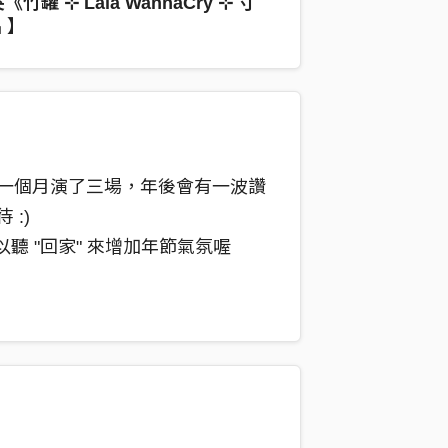
《竹罐 ⊹ Lala WannaCry ⊹ 寸
 】
一個月演了三場，年後會有一波讚
:)
以聽 "回家" 來增加年節氣氛喔