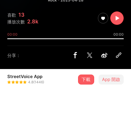
Rock
・2025-04-28
13
喜歡
2.8k
播放次數
00:00
00:00
分享：
StreetVoice App
下載
App 開啟
派拉瑞 Badlarry
4.8(1446)
＋ 追蹤
@badlarry
8 月
2026新北市河海音樂季-8/15淡水場
15
16:00．新北市・淡水漁人舞台