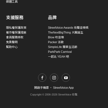
媒體工具
支援服務
品牌
隱私權保護政策
StreetVoice Awards 街聲音樂獎
著作權保護措施
TheNextBigThing 大團誕生
會員服務條款
Blow 吹音樂
免責聲明
Packer 派歌
幫助中心
SimpleLife 簡單生活節
ParkPark Carnival
一起比 YEAH 吧
開啟手機版
・
StreetVoice App
Copyright © 2006-2026 StreetVoice 街聲.