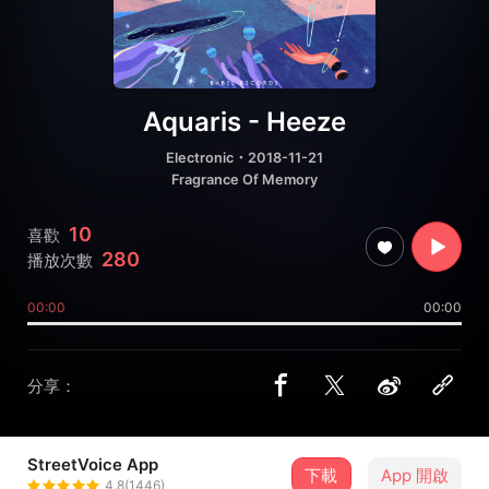
Aquaris - Heeze
Electronic
・2018-11-21
Fragrance Of Memory
10
喜歡
280
播放次數
00:00
00:00
分享：
StreetVoice App
下載
App 開啟
Babel Records
4.8(1446)