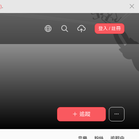
)
.
登入 / 註冊
＋ 追蹤
音樂
粉絲
追蹤中