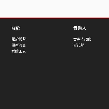
關於
音樂人
關於街聲
音樂人指南
最新消息
街托邦
媒體工具