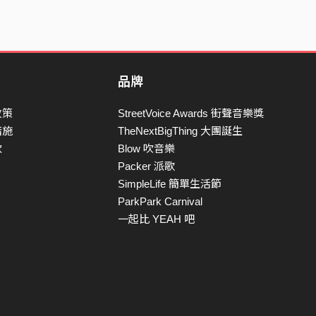
品牌
政策
StreetVoice Awards 街聲音樂獎
措施
TheNextBigThing 大團誕生
款
Blow 吹音樂
Packer 派歌
SimpleLife 簡單生活節
ParkPark Carnival
一起比 YEAH 吧