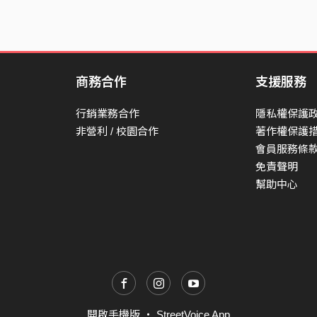
商務合作
支援服務
行銷業務合作
隱私權保護
非營利 / 校園合作
著作權保護
會員服務條
免責聲明
幫助中心
開啟手機版
・
StreetVoice App