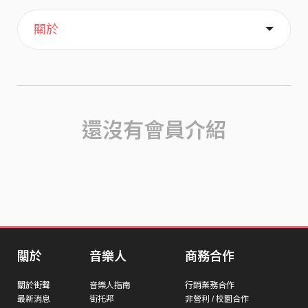
主頁
歌單
喜歡
關於
還沒有會員介紹
關於
音樂人
商務合作
關於街聲
音樂人指南
行銷業務合作
最新消息
街托邦
非營利 / 校園合作