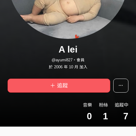
A lei
@ayumi827・會員
於 2006 年 10 月 加入
＋ 追蹤
音樂
粉絲
追蹤中
0
1
7