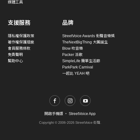
媒體工具
支援服務
品牌
隱私權保護政策
StreetVoice Awards 街聲音樂獎
著作權保護措施
TheNextBigThing 大團誕生
會員服務條款
Blow 吹音樂
免責聲明
Packer 派歌
幫助中心
SimpleLife 簡單生活節
ParkPark Carnival
一起比 YEAH 吧
開啟手機版
・
StreetVoice App
Copyright © 2006-2026 StreetVoice 街聲.