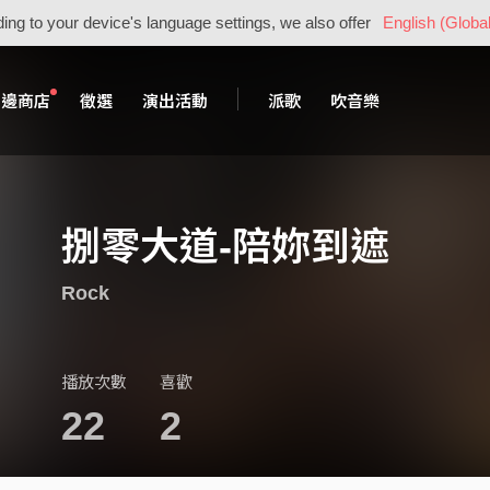
ing to your device's language settings, we also offer
English (Global
周邊商店
徵選
演出活動
派歌
吹音樂
捌零大道-陪妳到遮
Rock
播放次數
喜歡
22
2