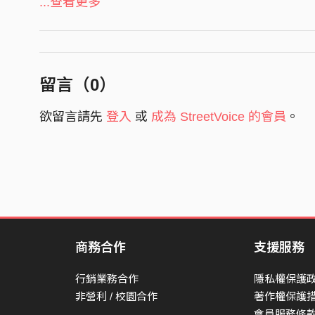
...查看更多
我問汝 汝攏閃閃躲躲 不願來提起
過去若是想要收回去
我袂擋袂阻止
------------------------
留言（
0
）
越走越稀微
欲留言請先
登入
或
成為 StreetVoice 的會員
。
沒溫度欵甜蜜
咱欵愛意變作汝欵歉意
雖然放未離
擱拖也無了時
我目屎含咧放汝返去
-------------------------
CHORUS
商務合作
支援服務
-------------------------
行銷業務合作
隱私權保護
就算講頭前沒路撞壁阮嘛沒咧驚
非營利 / 校園合作
著作權保護
歸條路掩掩揜揜沒臉阮嘛擱佇遮
會員服務條