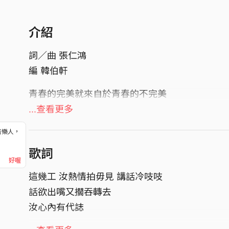
介紹
詞／曲 張仁鴻
編 韓伯軒
青春的完美就來自於青春的不完美
那愛情是否也是如此？
...查看更多
只當命裡有時終須有，命中無時莫強求
音樂人，
當選擇放手是最好的結局時
！
歌詞
那又何必猶豫呢？
好喔
以這首歌獻給天下的曠男怨女們！
這幾工 汝熱情拍毋見 講話冷吱吱
話欲出嘴又擱吞轉去
汝心內有代誌
------------------------