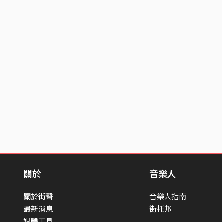
關於
音樂人
關於街聲
音樂人指南
最新消息
街托邦
媒體工具