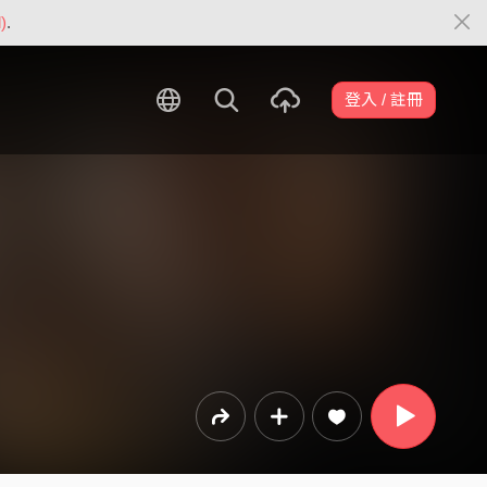
)
.
登入 / 註冊