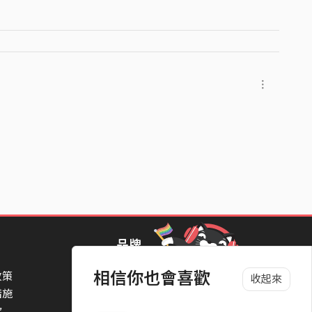
品牌
相信你也會喜歡
政策
StreetVoice Awards 街聲音樂獎
收起來
措施
TheNextBigThing 大團誕生
款
Blow 吹音樂