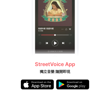
StreetVoice App
獨立音樂 隨開即現