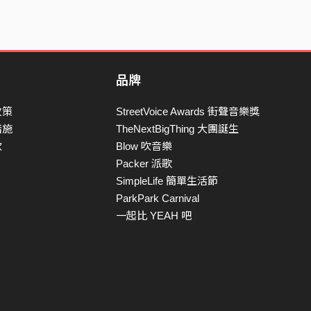
品牌
政策
StreetVoice Awards 街聲音樂獎
措施
TheNextBigThing 大團誕生
款
Blow 吹音樂
Packer 派歌
SimpleLife 簡單生活節
ParkPark Carnival
一起比 YEAH 吧