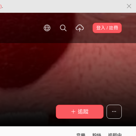
)
.
登入 / 註冊
＋ 追蹤
音樂
粉絲
追蹤中