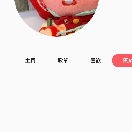
主頁
歌單
喜歡
關