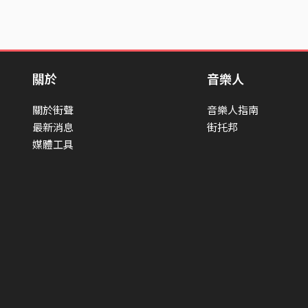
關於
音樂人
關於街聲
音樂人指南
最新消息
街托邦
媒體工具