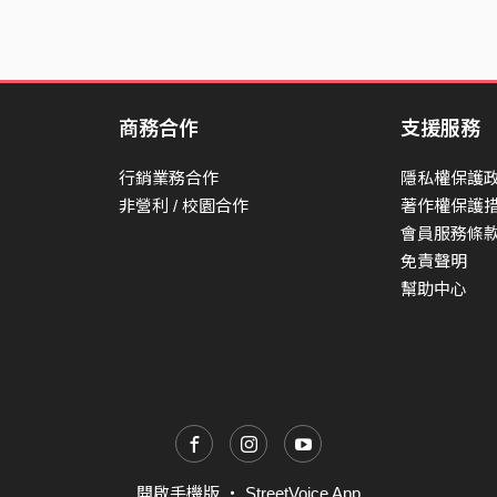
商務合作
支援服務
行銷業務合作
隱私權保護
非營利 / 校園合作
著作權保護
會員服務條
免責聲明
幫助中心
開啟手機版
・
StreetVoice App