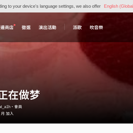
ing to your device's language settings, we also offer
English (Global
周邊商店
徵選
演出活動
派歌
吹音樂
正在做梦
oat_a1h・會員
2 月 加入