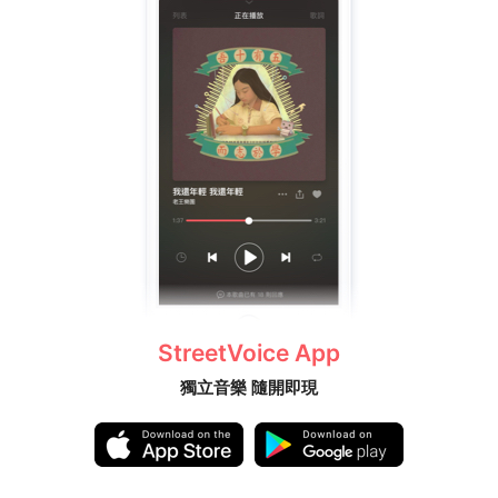
StreetVoice App
獨立音樂 隨開即現