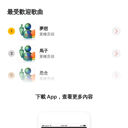
加快加 不加別後悔
最受歡迎歌曲
夢想
1
黃種舌頭
馬子
2
黃種舌頭
思念
3
黃種舌頭
下載 App，查看更多內容