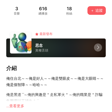
3
616
18
＋ 追蹤
音樂
總播放
粉絲
最新發布
思念
黃種舌頭
介紹
俺住台北～～俺是好人～～俺是雙眼皮～～俺是大眼睛～～
俺是個智障～～哈哈～～
俺是黑道ˋˊ～俺的興趣是＂走私軍火＂～俺的職業是＂詐騙
集團電話工讀生＂ˋˊ
...查看更多
沒有啦～～其實我是個好人︿︿俺的及時通ass9101023快