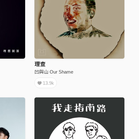
理查
凹與山 Our Shame
13.9k