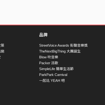
品牌
政策
StreetVoice Awards 街聲音樂獎
措施
TheNextBigThing 大團誕生
款
Blow 吹音樂
Packer 派歌
SimpleLife 簡單生活節
ParkPark Carnival
一起比 YEAH 吧