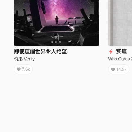
即使這個世界令人絕望
菸癮
侑彤 Verity
Who Care
7.6k
14.9k