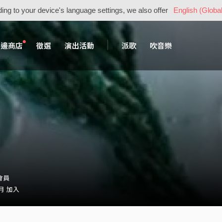
ing to your device's language settings, we also offer
English (Global
周邊商店
徵選
演出活動
派歌
吹音樂
・會員
 月 加入