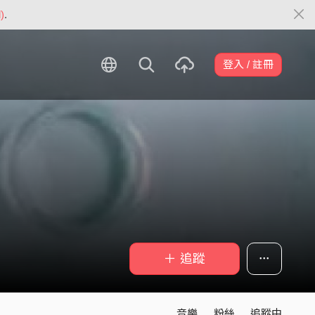
)
.
登入 / 註冊
＋ 追蹤
音樂
粉絲
追蹤中