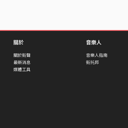
關於
音樂人
關於街聲
音樂人指南
最新消息
街托邦
媒體工具