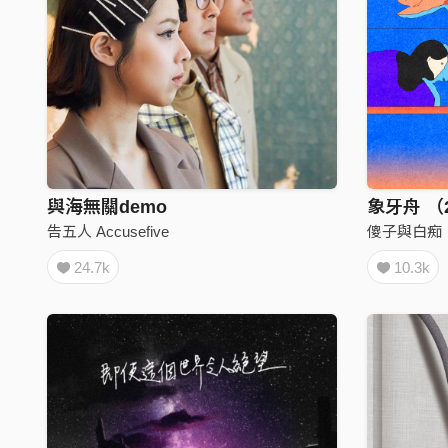
與海無關demo
告五人 Accusefive
傻子與白痴
24.7k
10.3k