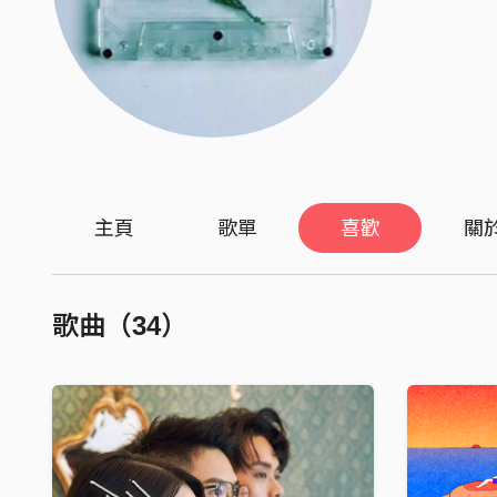
主頁
歌單
喜歡
關
歌曲（34）