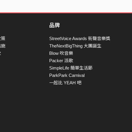
品牌
政策
StreetVoice Awards 街聲音樂獎
措施
TheNextBigThing 大團誕生
款
Blow 吹音樂
Packer 派歌
SimpleLife 簡單生活節
ParkPark Carnival
一起比 YEAH 吧