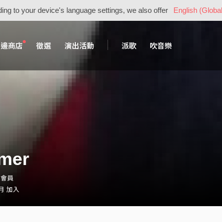
ing to your device's language settings, we also offer
English (Global
周邊商店
徵選
演出活動
派歌
吹音樂
mer
・會員
 月 加入