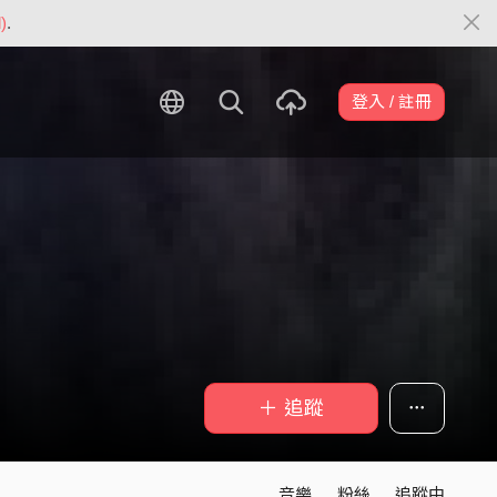
)
.
登入 / 註冊
＋ 追蹤
音樂
粉絲
追蹤中