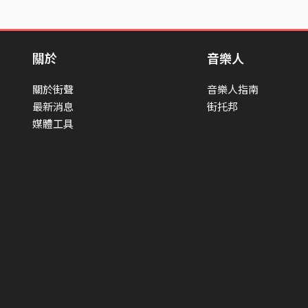
關於
音樂人
關於街聲
音樂人指南
最新消息
街托邦
媒體工具