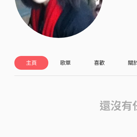
主頁
歌單
喜歡
關
還沒有