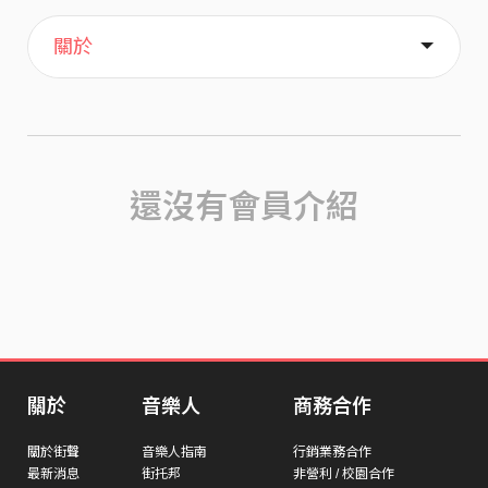
主頁
歌單
喜歡
關於
還沒有會員介紹
關於
音樂人
商務合作
關於街聲
音樂人指南
行銷業務合作
最新消息
街托邦
非營利 / 校園合作