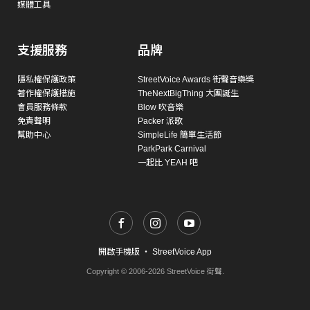
媒體工具
支援服務
品牌
隱私權保護政策
StreetVoice Awards 街聲音樂獎
著作權保護措施
TheNextBigThing 大團誕生
會員服務條款
Blow 吹音樂
免責聲明
Packer 派歌
幫助中心
SimpleLife 簡單生活節
ParkPark Carnival
一起比 YEAH 吧
開啟手機版
・
StreetVoice App
Copyright © 2006-2026 StreetVoice 街聲.