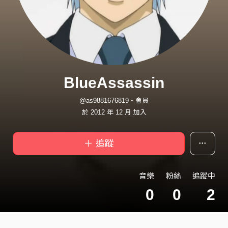
BlueAssassin
@as9881676819・會員
於 2012 年 12 月 加入
＋ 追蹤
音樂
粉絲
追蹤中
0
0
2