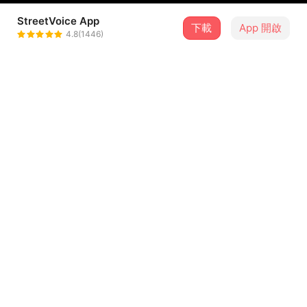
StreetVoice App
下載
App 開啟
魏嘉瑩 Arrow Wei
4.8(1446)
＋ 追蹤
@arrowwei
介紹
嗨！你好，
我知道你們是小球的粉絲，
謝謝你們來聽這首歌，
謝謝小球和我合唱，
就像夢想成真一樣。
...查看更多
如果你想聽聽我其他的歌，
歡迎搜尋唷：）
歌詞
臉書專頁：