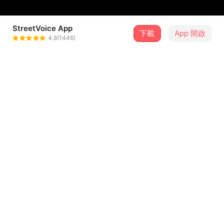
StreetVoice App
下載
App 開啟
Erin Song / 宋楚琳
4.8(1446)
＋ 追蹤
@apu_song
介紹
詞/曲：宋楚琳
編曲：森白B.K
想起唸高中時住學校宿舍的日子，偷偷帶手機去學校但其實
也沒有在學人家談戀愛講電話，只有在傍晚洗澡時間會打電
...查看更多
話回家報平安。
希望以後的以後的每天傍晚都可以打給妳。
歌詞