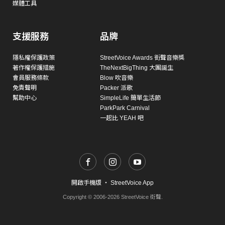
媒體工具
支援服務
品牌
隱私權保護政策
StreetVoice Awards 街聲音樂獎
著作權保護措施
TheNextBigThing 大團誕生
會員服務條款
Blow 吹音樂
免責聲明
Packer 派歌
幫助中心
SimpleLife 簡單生活節
ParkPark Carnival
一起比 YEAH 吧
開啟手機版
・
StreetVoice App
Copyright © 2006-2026 StreetVoice 街聲.