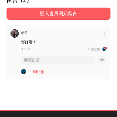
留言（
2
）
登入會員開始留言
老曾
都好看！
3 年前
1 個喜歡
回覆留言...
・1 則回覆