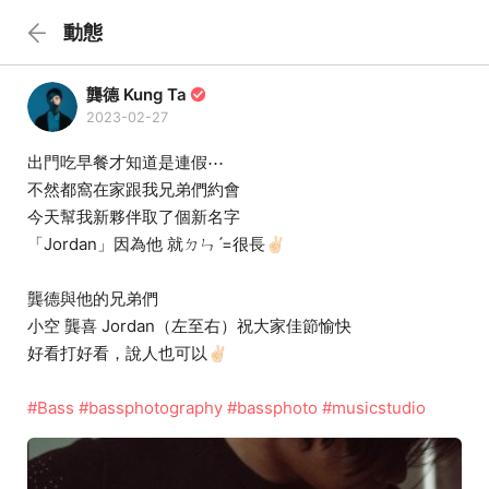
動態
龔德 Kung Ta
2023-02-27
出門吃早餐才知道是連假⋯
不然都窩在家跟我兄弟們約會
今天幫我新夥伴取了個新名字
「Jordan」因為他 就ㄉㄣˊ=很長✌🏻
龔德與他的兄弟們
小空 龔喜 Jordan（左至右）祝大家佳節愉快
好看打好看，說人也可以✌🏻
#Bass
#bassphotography
#bassphoto
#musicstudio