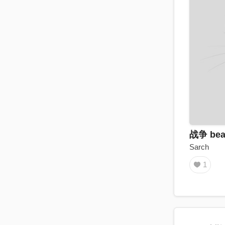
战争 bea
Sarch
1