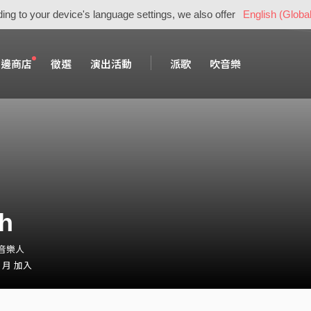
ing to your device's language settings, we also offer
English (Global
周邊商店
徵選
演出活動
派歌
吹音樂
h
・音樂人
0 月 加入