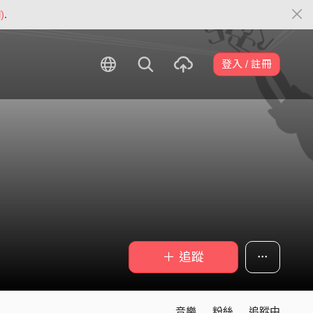
)
.
登入 / 註冊
＋ 追蹤
音樂
粉絲
追蹤中