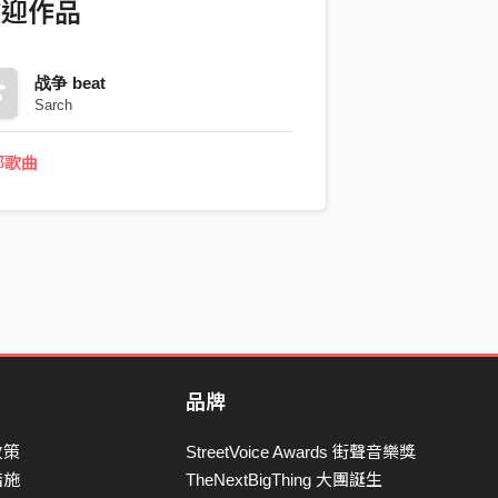
歡迎作品
战争 beat
Sarch
部歌曲
品牌
政策
StreetVoice Awards 街聲音樂獎
措施
TheNextBigThing 大團誕生