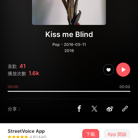
Kiss me Blind
Pop
・2016-05-11
2016
41
喜歡
1.6k
播放次數
00:00
00:00
分享：
StreetVoice App
下載
App 開啟
YILE LIN 林以樂
4.8(1446)