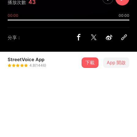
43
播放次數
00:00
00:00
分享：
StreetVoice App
下載
App 開啟
万響Bankyo // UANwork
4.8(1446)
＋ 追蹤
@anthony_wu
介紹
此曲子為網路創作委託的Loop音樂。
（據說是會用在Vtuber之類的直播雜談Loop音樂，期盼他本
人出道的那一天）。