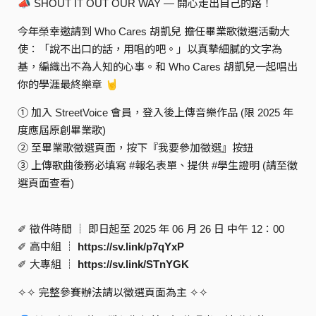
📣 SHOUT IT OUT OUR WAY — 開心走出自己的路！
今年榮幸邀請到 Who Cares 胡凱兒 擔任畢業歌徵選活動大
使：「說不出口的話，用唱的吧。」以真摯細膩的文字為
基，編織出不為人知的心事。󠀠󠀠󠀠󠀠󠀠和 Who Cares 胡凱兒一起唱出
你的學涯最終樂章 🤘
① 加入 StreetVoice 會員，登入後上傳音樂作品 (限 2025 年
度應屆原創畢業歌)
② 至畢業歌徵選頁面，按下『我要參加徵選』按鈕
③ 上傳歌曲後務必填寫 #報名表單、提供 #學生證明 (請至徵
選頁面查看)
✐ 徵件時間 ┊ 即日起至 2025 年 06 月 26 日 中午 12：00
✐ 高中組 ┊
https://sv.link/p7qYxP
✐ 大專組 ┊
https://sv.link/STnYGK
✧✧ 完整參賽辦法請以徵選頁面為主 ✧✧