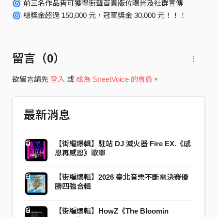
🌀 前三名作品皆可獲得街聲首頁版位曝光及社群宣傳
🌀 總獎金超過 150,000 元，冠軍獎金 30,000 元！！！
留言（
0
）
欲留言請先
登入
或
成為 StreetVoice 的會員
。
最新消息
【街編爆輯】駐站 DJ 滅火器 Fire EX.《感
恩再感恩》歌單
【街編爆輯】2026 臺北音樂不斷電決賽優
勝四強合輯
【街編爆輯】HowZ《The Bloomin