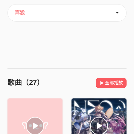
主頁
關於
喜歡
歌曲（27）
全部播放