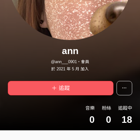
ann
@ann___0901・會員
於 2021 年 5 月 加入
＋ 追蹤
音樂
粉絲
追蹤中
0
0
18