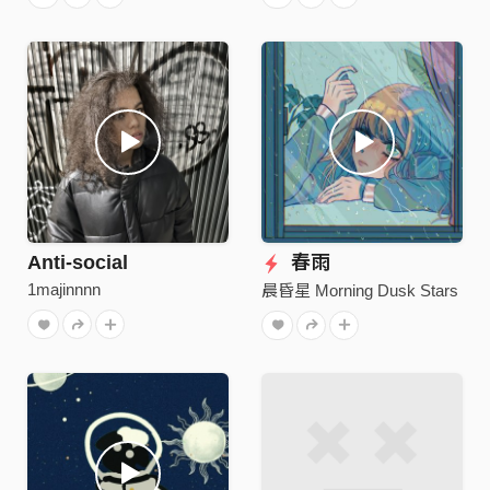
Anti-social
春雨
1majinnnn
晨昏星 Morning Dusk Stars