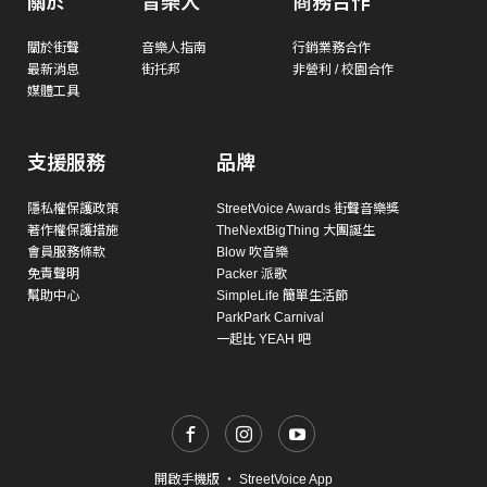
關於
音樂人
商務合作
關於街聲
音樂人指南
行銷業務合作
最新消息
街托邦
非營利 / 校園合作
媒體工具
支援服務
品牌
隱私權保護政策
StreetVoice Awards 街聲音樂獎
著作權保護措施
TheNextBigThing 大團誕生
會員服務條款
Blow 吹音樂
免責聲明
Packer 派歌
幫助中心
SimpleLife 簡單生活節
ParkPark Carnival
一起比 YEAH 吧
開啟手機版
・
StreetVoice App