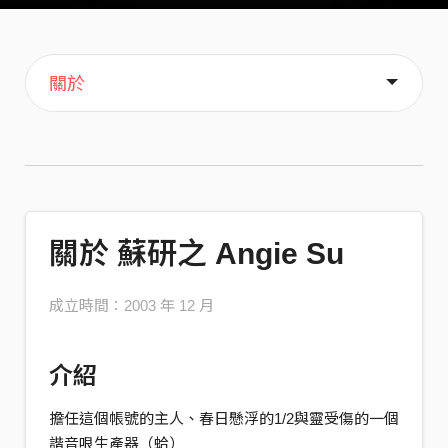
主頁
音樂
歌單
喜歡
關於
關於 蘇研之 Angie Su
成立時間：2003 年 12 月
介紹
擔任這個帳號的主人、春日懸浮的1/2與靈受傷的一個
諧音哏生產器（蛤）