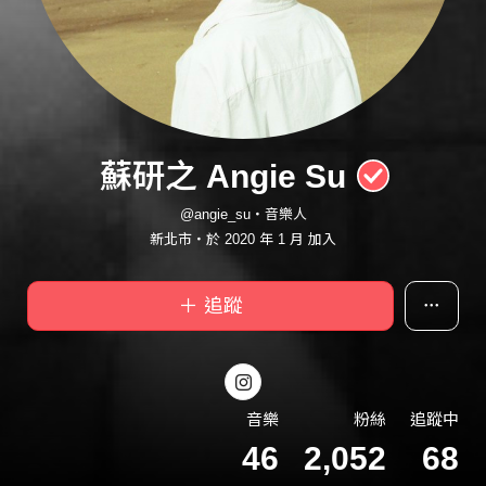
蘇研之 Angie Su
@angie_su・音樂人
新北市・於 2020 年 1 月 加入
＋ 追蹤
音樂
粉絲
追蹤中
46
2,052
68