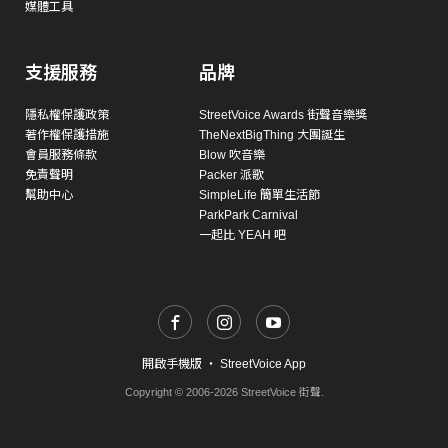
媒體工具
支援服務
品牌
隱私權保護政策
StreetVoice Awards 街聲音樂獎
著作權保護措施
TheNextBigThing 大團誕生
會員服務條款
Blow 吹音樂
免責聲明
Packer 派歌
幫助中心
SimpleLife 簡單生活節
ParkPark Carnival
一起比 YEAH 吧
開啟手機版
・
StreetVoice App
Copyright © 2006-2026 StreetVoice 街聲.