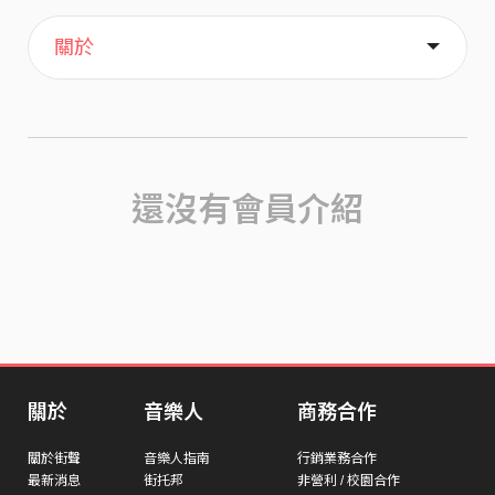
主頁
歌單
喜歡
關於
還沒有會員介紹
關於
音樂人
商務合作
關於街聲
音樂人指南
行銷業務合作
最新消息
街托邦
非營利 / 校園合作