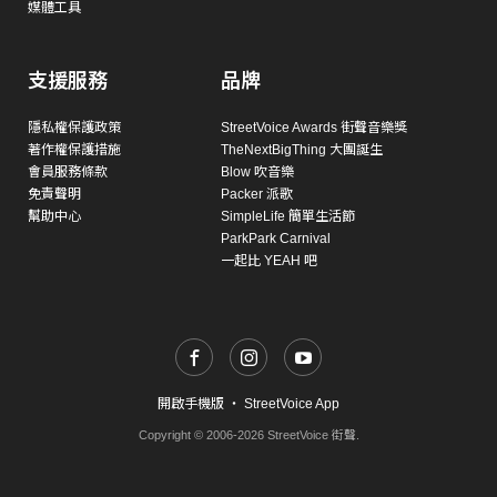
媒體工具
支援服務
品牌
隱私權保護政策
StreetVoice Awards 街聲音樂獎
著作權保護措施
TheNextBigThing 大團誕生
會員服務條款
Blow 吹音樂
免責聲明
Packer 派歌
幫助中心
SimpleLife 簡單生活節
ParkPark Carnival
一起比 YEAH 吧
開啟手機版
・
StreetVoice App
Copyright © 2006-2026 StreetVoice 街聲.