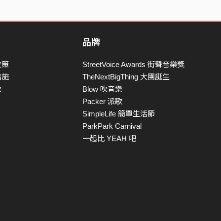
品牌
政策
StreetVoice Awards 街聲音樂獎
措施
TheNextBigThing 大團誕生
款
Blow 吹音樂
Packer 派歌
SimpleLife 簡單生活節
ParkPark Carnival
一起比 YEAH 吧