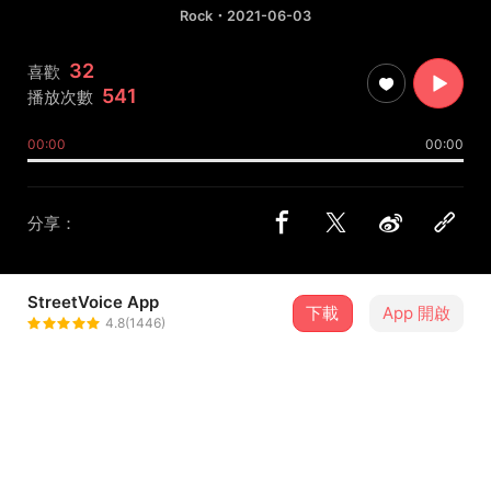
Rock
・2021-06-03
32
喜歡
541
播放次數
00:00
00:00
分享：
StreetVoice App
下載
App 開啟
搁浅的草莓
4.8(1446)
＋ 追蹤
@ancient_dust_dbe
介紹