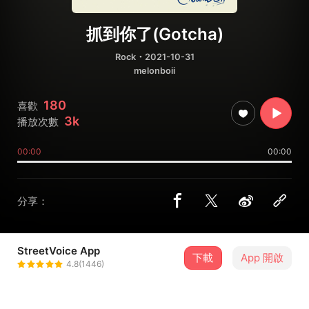
抓到你了(Gotcha)
Rock
・2021-10-31
melonboii
180
喜歡
3k
播放次數
00:00
00:00
分享：
StreetVoice App
下載
App 開啟
melonboii
4.8(1446)
＋ 追蹤
@ancient_art_2le