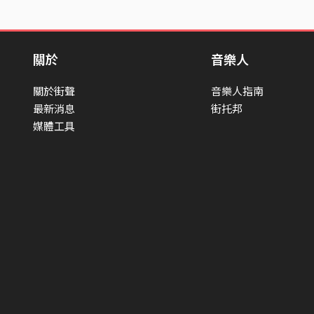
關於
音樂人
關於街聲
音樂人指南
最新消息
街托邦
媒體工具