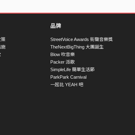
品牌
政策
StreetVoice Awards 街聲音樂獎
措施
TheNextBigThing 大團誕生
款
Blow 吹音樂
Packer 派歌
SimpleLife 簡單生活節
ParkPark Carnival
一起比 YEAH 吧