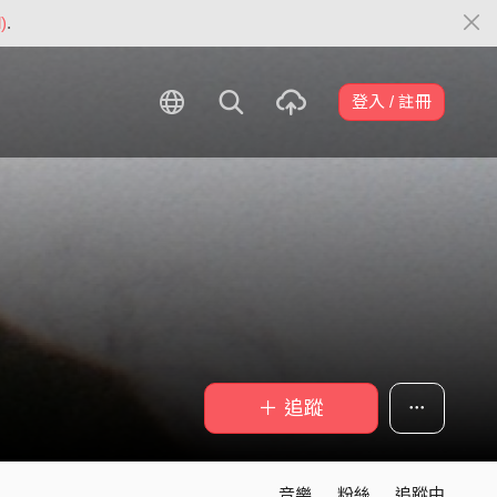
)
.
登入 / 註冊
＋ 追蹤
音樂
粉絲
追蹤中