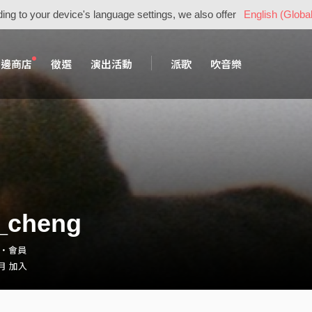
ing to your device's language settings, we also offer
English (Global
周邊商店
徵選
演出活動
派歌
吹音樂
_cheng
ng・會員
 月 加入