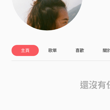
主頁
歌單
喜歡
關
還沒有