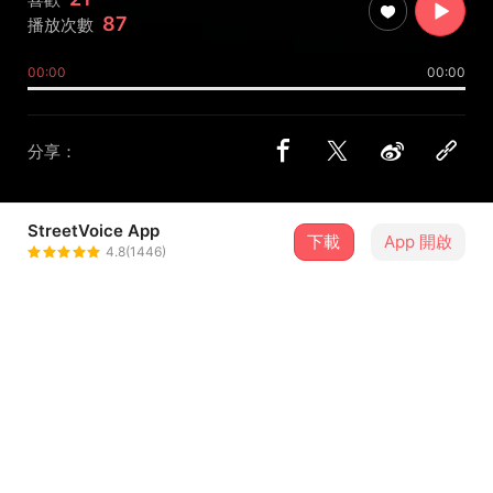
87
播放次數
00:00
00:00
分享：
StreetVoice App
下載
App 開啟
起手氏BeginClan
4.8(1446)
＋ 追蹤
@amy9013576
歌詞
Up and down...
Up and down...