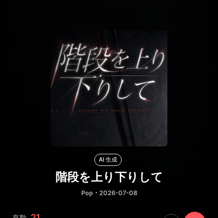
AI 生成
階段を上り下りして
Pop
・2026-07-08
21
喜歡