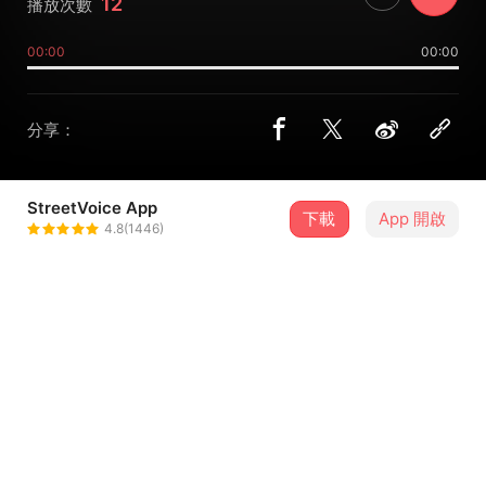
12
播放次數
00:00
00:00
分享：
StreetVoice App
下載
App 開啟
amuer
4.8(1446)
＋ 追蹤
@amuer
介紹
一直关注东京的BLIPFESTIVAL，能上的音乐人都实在是太
棒了。突然感觉自己好RUA（矬）。