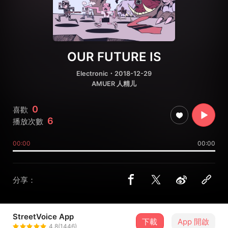
OUR FUTURE IS
Electronic
・2018-12-29
AMUER 人精儿
0
喜歡
6
播放次數
00:00
00:00
分享：
StreetVoice App
下載
App 開啟
amuer
4.8(1446)