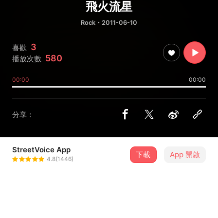
飛火流星
Rock
・2011-06-10
3
喜歡
580
播放次數
00:00
00:00
分享：
StreetVoice App
下載
App 開啟
八樓之五
4.8(1446)
＋ 追蹤
@amoonguitar1