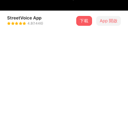
StreetVoice App
下載
App 開啟
八樓之五
4.8(1446)
＋ 追蹤
@amoonguitar1
歌詞
這是沒有提供歌詞的歌曲
留言（
3
）
登入會員開始留言
J,Cyun