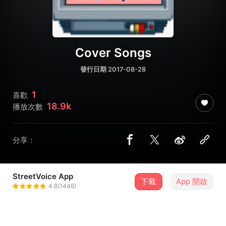
Cover Songs
發行日期 2017-08-28
1
喜歡
18.9k
播放次數
分享：
StreetVoice App
下載
App 開啟
阿鹿米爾 - Alluvium
4.8(1446)
＋ 追蹤
@alluvium