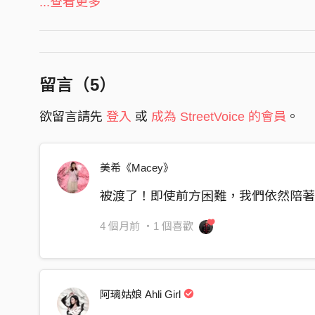
...查看更多
誰也不願認錯
習慣守著眼前的沙攤
卻忘了潮汐 會把人
推向 遠方
留言（
5
）
[Chrous1]
欲留言請先
登入
或
成為 StreetVoice 的會員
。
我乘這條船 往你的彼岸
在人海中漂流 學會彼此的脈絡
美希《Macey》
我乘這條船 望向同一片星空
不寂寞 渡你也渡我
被渡了！即使前方困難，我們依然陪
[Verse2]
4 個月前
・1 個喜歡
以為是向前 看似卻倒退
過渡一生海市蜃樓
只要肩並肩 脆弱就跨越
阿璃姑娘 Ahli Girl
退步原來是向前