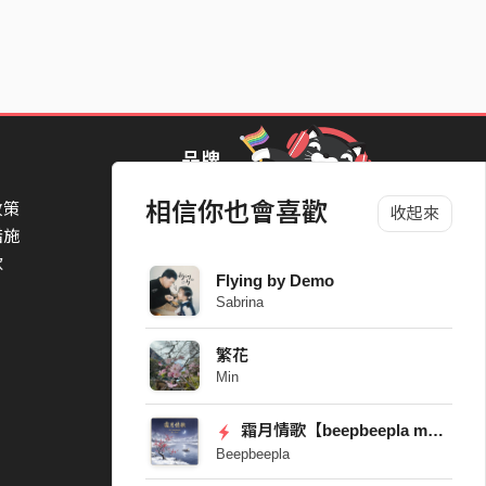
品牌
相信你也會喜歡
政策
StreetVoice Awards 街聲音樂獎
收起來
措施
TheNextBigThing 大團誕生
款
Blow 吹音樂
Flying by Demo
Packer 派歌
Sabrina
SimpleLife 簡單生活節
ParkPark Carnival
繁花
一起比 YEAH 吧
Min
霜月情歌【beepbeepla music】
Beepbeepla