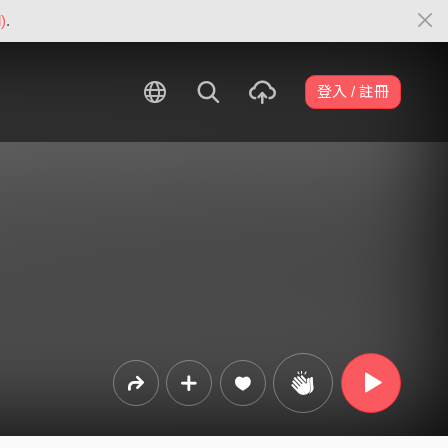
)
.
登入 / 註冊