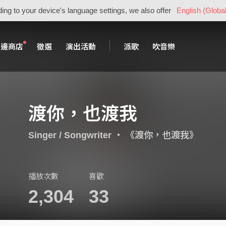
ing to your device's language settings, we also offer
English (Global
周邊商店
徵選
演出活動
派歌
吹音樂
渡你，也渡我
Singer / Songwriter
・
《渡你，也渡我》
播放次數
喜歡
2,304
33