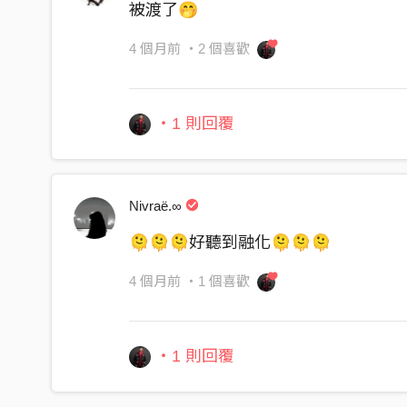
被渡了🤭
習慣守著眼前的沙攤
卻忘了潮汐 會把人
4 個月前
・2 個喜歡
推向 遠方
[Chrous1]
・1 則回覆
我乘這條船 往你的彼岸
在人海中漂流 學會彼此的脈絡
我乘這條船 望向同一片星空
Nivraë.∞
不寂寞 渡你也渡我
🫠🫠🫠好聽到融化🫠🫠🫠
[Bridge]
4 個月前
・1 個喜歡
一次次地得到 一次次地放下
才懂得渡人也是渡自己 的眉角
・1 則回覆
[Chrous1]
我乘這條船 往你的彼岸