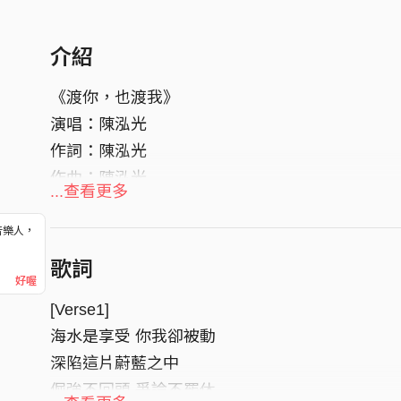
介紹
《渡你，也渡我》
演唱：陳泓光
作詞：陳泓光
作曲：陳泓光
...查看更多
編曲：時光。夢音樂工作室
音樂人，
！
歌詞
好喔
[Verse1]
海水是享受 你我卻被動
深陷這片蔚藍之中
倔強不回頭 爭論不罷休