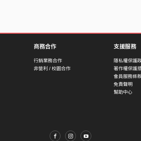
在人海中漂流 學會彼此的脈絡
我乘這條船 望向同一片星空
不寂寞 渡你也渡我
[Chrous2]
我乘這條船 往你的彼岸
商務合作
支援服務
在人海中漂流 成為彼此的缺口
行銷業務合作
隱私權保護
我乘這條船 靠向同一岸停泊
非營利 / 校園合作
著作權保護
我渡你 你也渡我
會員服務條
免責聲明
幫助中心