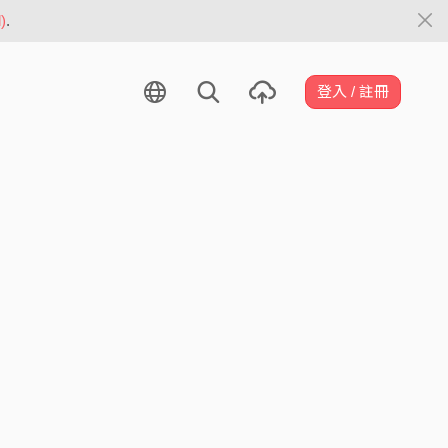
)
.
登入 / 註冊