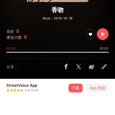
香吻
Rock
・2010-10-18
0
喜歡
9
播放次數
00:00
00:00
分享：
StreetVoice App
下載
App 開啟
绍伦
4.8(1446)
＋ 追蹤
@allenteo