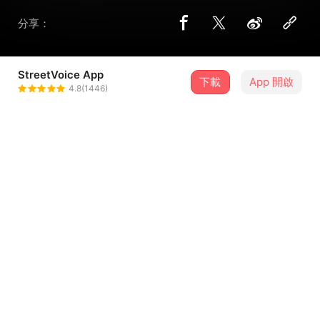
分享：
StreetVoice App
下載
App 開啟
Alittle girl
4.8(1446)
＋ 追蹤
@alittlegirl
歌詞
你應該對自己說
你已經表現得很好了
在現實的洪流裡
你還想再拉扯
...查看更多
How could I complete my destiny without you
,even though I've understood you weren't in my life.