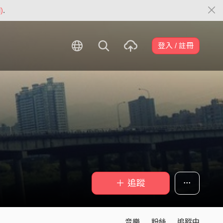
)
.
登入 / 註冊
＋ 追蹤
音樂
粉絲
追蹤中