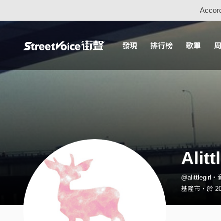
Accord
發現
排行榜
歌單
Alitt
@alittlegir
基隆市・於 20