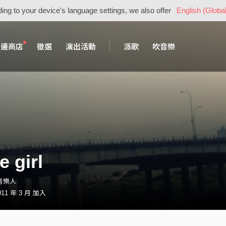
ing to your device's language settings, we also offer
English (Global
周邊商店
徵選
演出活動
派歌
吹音樂
le girl
l・音樂人
11 年 3 月 加入