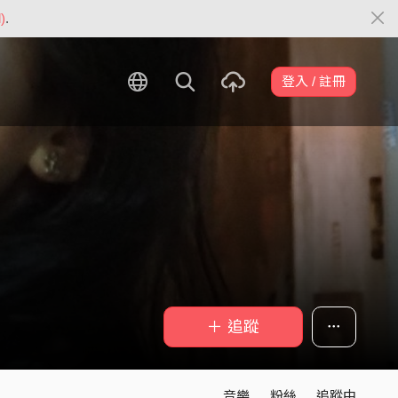
)
.
登入 / 註冊
＋ 追蹤
音樂
粉絲
追蹤中