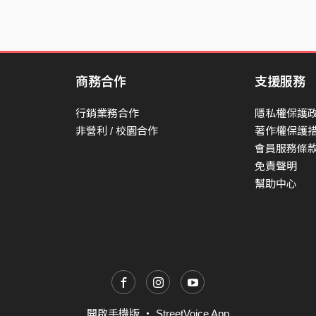
商務合作
支援服務
行銷業務合作
隱私權保護
非營利 / 校園合作
著作權保護
會員服務條
免責聲明
幫助中心
開啟手機版
・
StreetVoice App