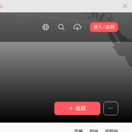
)
.
登入 / 註冊
＋ 追蹤
音樂
粉絲
追蹤中