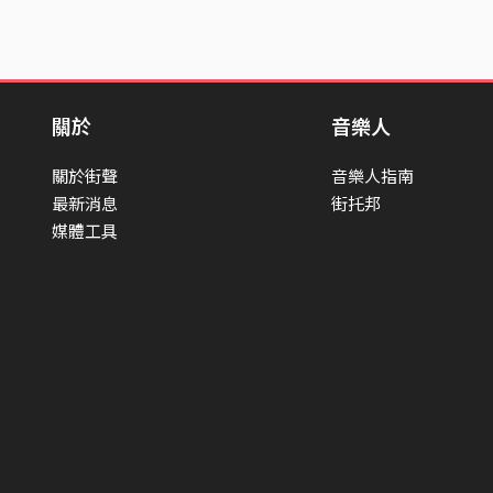
關於
音樂人
關於街聲
音樂人指南
最新消息
街托邦
媒體工具