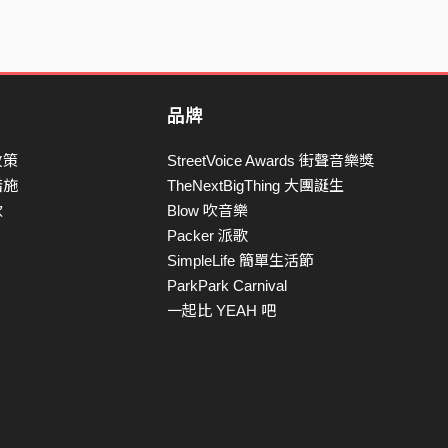
品牌
政策
StreetVoice Awards 街聲音樂獎
措施
TheNextBigThing 大團誕生
款
Blow 吹音樂
Packer 派歌
SimpleLife 簡單生活節
ParkPark Carnival
一起比 YEAH 吧