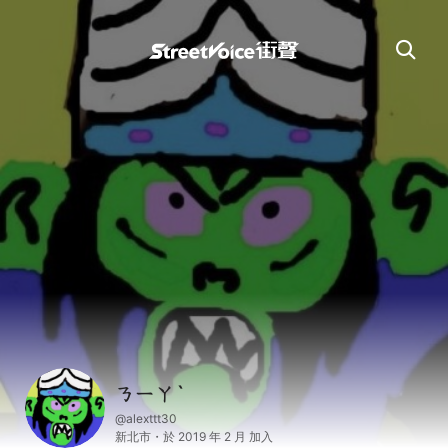
ㄋㄧㄚˋ
@alexttt30
新北市・於 2019 年 2 月 加入