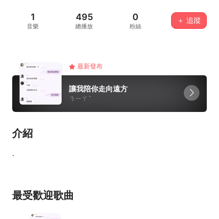
1
495
0
＋ 追蹤
音樂
總播放
粉絲
最新發布
讓我陪你走向遠方
ㄋㄧㄚˋ
介紹
.
最受歡迎歌曲