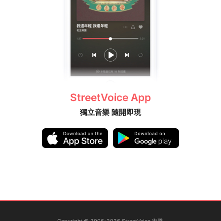
StreetVoice App
獨立音樂 隨開即現