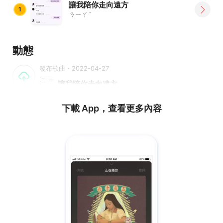
讓我陪你走向遠方
1
ㄋㄧㄚˋ
動態
發布歌曲・2022-04-27
讓我陪你走向遠方
下載 App，查看更多內容